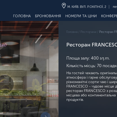
re
М. КИЇВ. ВУЛ. Р.ОКІПНОЇ, 2
ГОЛОВНА
БРОНЮВАННЯ
НОМЕРИ ТА ЦІНИ
КОНФЕР
Головна /
Ресторани /
Ресторан 
Ресторан FRANCES
Площа залу:
400 sq.m.
Кількість місць:
70 посадк
На гостей чекають оригінальн
атмосфера і гарне обслуговув
різноманітні сорти чаю і ши
FRANCESCO - чудове місце дл
ресторан FRANCESCO з розши
місцева або континентальна к
продуктів.