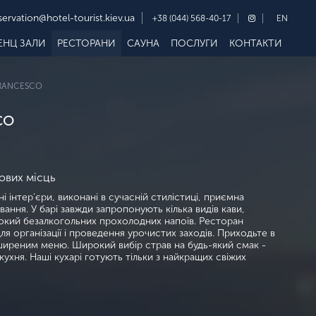
servation@hotel-tourist.kiev.ua
+38 (044) 568-40-17
EN
ЕНЦ ЗАЛИ
РЕСТОРАНИ
САУНА
ПОСЛУГИ
КОНТАКТИ
FRANCESCO
CO
ових місць
і інтер'єри, виконані в сучасній стилістиці, приємна
ання. У барі завжди запропонують кілька видів кави,
рокий безалкогольних прохолодних напоїв. Ресторан
я організації і проведення урочистих заходів. Приходьте в
реним меню. Широкий вибір страв на будь-який смак -
ухня. Наші кухарі готують тільки з найкращих свіжих