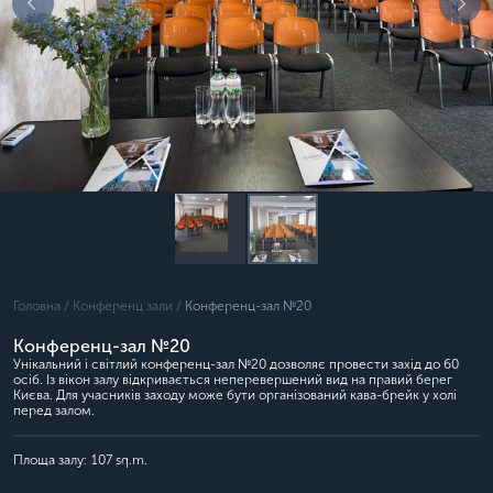
Головна /
Конференц зали /
Конференц-зал №20
Конференц-зал №20
Унікальний і світлий конференц-зал №20 дозволяє провести захід до 60
осіб. Із вікон залу відкривається неперевершений вид на правий берег
Києва. Для учасників заходу може бути організований кава-брейк у холі
перед залом.
Площа залу:
107 sq.m.