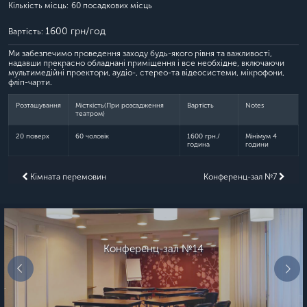
Кількість місць:
60 посадкових місць
1600 грн/год
Вартість:
Ми забезпечимо проведення заходу будь-якого рівня та важливості,
надавши прекрасно обладнані приміщення і все необхідне, включаючи
мультимедійні проектори, аудіо-, стерео-та відеосистеми, мікрофони,
фліп-чарти.
Розташування
Місткість(При розсадження
Вартість
Notes
театром)
20 поверх
60 чоловік
1600 грн./
Мінімум 4
година
години
Кімната перемовин
Конференц-зал №7
Конференц-зал №14